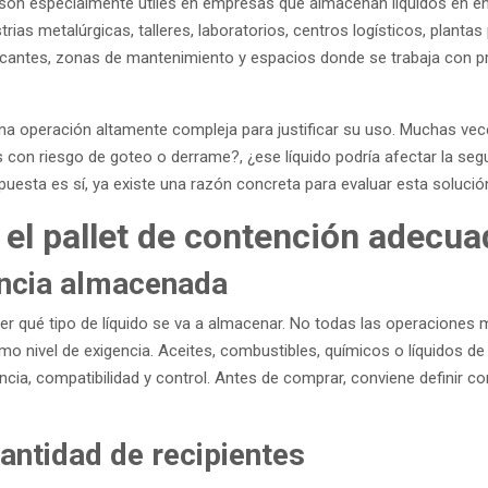
 son especialmente útiles en empresas que almacenan líquidos en 
trias metalúrgicas, talleres, laboratorios, centros logísticos, planta
ricantes, zonas de mantenimiento y espacios donde se trabaja con 
na operación altamente compleja para justificar su uso. Muchas vec
 con riesgo de goteo o derrame?, ¿ese líquido podría afectar la segu
spuesta es sí, ya existe una razón concreta para evaluar esta solució
 el pallet de contención adecu
ancia almacenada
nder qué tipo de líquido se va a almacenar. No todas las operacione
smo nivel de exigencia. Aceites, combustibles, químicos o líquidos d
encia, compatibilidad y control. Antes de comprar, conviene definir co
antidad de recipientes