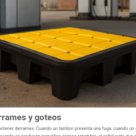
rrames y goteos
ntener derrames. Cuando un tambor presenta una fuga, cuando un e
 cuando se producen pequeños goteos repetidos, el pallet evita que 