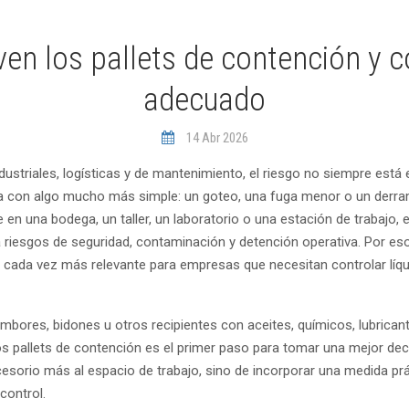
ven los pallets de contención y c
adecuado
14 Abr 2026
striales, logísticas y de mantenimiento, el riesgo no siempre está
a con algo mucho más simple: un goteo, una fuga menor o un derra
en una bodega, un taller, un laboratorio o una estación de trabajo, 
riesgos de seguridad, contaminación y detención operativa. Por eso
n cada vez más relevante para empresas que necesitan controlar lí
bores, bidones u otros recipientes con aceites, químicos, lubricante
os pallets de contención es el primer paso para tomar una mejor de
esorio más al espacio de trabajo, sino de incorporar una medida prá
control.