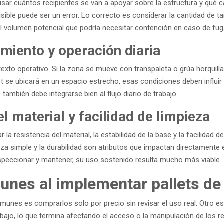
sar cuántos recipientes se van a apoyar sobre la estructura y qué ca
ible puede ser un error. Lo correcto es considerar la cantidad de t
 el volumen potencial que podría necesitar contención en caso de fug
miento y operación diaria
texto operativo. Si la zona se mueve con transpaleta o grúa horquilla
et se ubicará en un espacio estrecho, esas condiciones deben influir
también debe integrarse bien al flujo diario de trabajo.
l material y facilidad de limpieza
r la resistencia del material, la estabilidad de la base y la facilidad
pieza simple y la durabilidad son atributos que impactan directamente
nspeccionar y mantener, su uso sostenido resulta mucho más viable.
unes al implementar pallets de
unes es comprarlos solo por precio sin revisar el uso real. Otro es 
rabajo, lo que termina afectando el acceso o la manipulación de los r