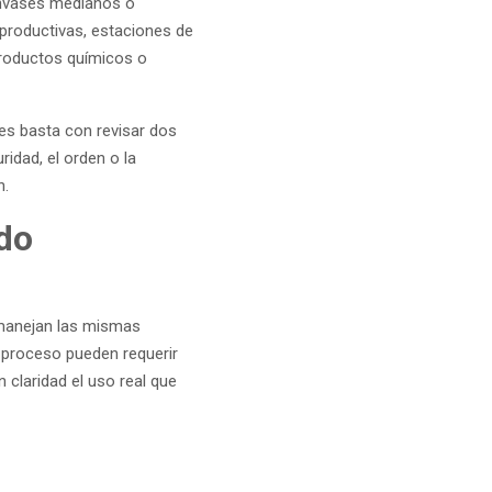
envases medianos o
s productivas, estaciones de
productos químicos o
es basta con revisar dos
ridad, el orden o la
n.
ado
s manejan las mismas
e proceso pueden requerir
n claridad el uso real que