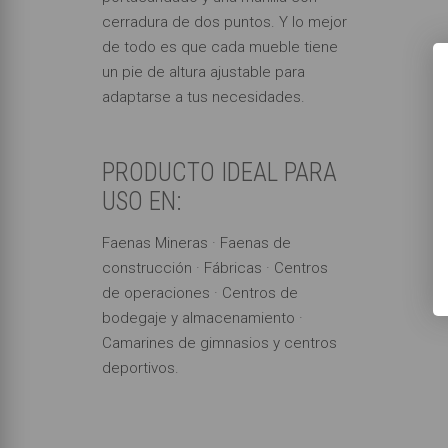
cerradura de dos puntos. Y lo mejor
de todo es que cada mueble tiene
un pie de altura ajustable para
adaptarse a tus necesidades.
PRODUCTO IDEAL PARA
USO EN:
Faenas Mineras · Faenas de
construcción · Fábricas · Centros
de operaciones · Centros de
bodegaje y almacenamiento ·
Camarines de gimnasios y centros
deportivos.