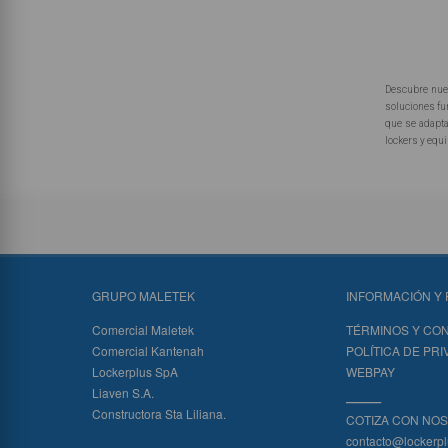
Descubre nues
soluciones fu
que se adapta
lockers y equi
GRUPO MALETEK
INFORMACIÓN Y 
Comercial Maletek
TÉRMINOS Y CO
Comercial Kantenah
POLÍTICA DE PR
Lockerplus SpA
WEBPAY
Liaven S.A.
_____
Constructora Sta Liliana.
COTIZA CON NO
contacto@lockerpl