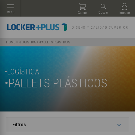
Menú
Buscar
Carrito
Ingreso
»
»
•PALLETS PLÁSTICOS
HOME
•LOGÍSTICA
•LOGÍSTICA
•PALLETS PLÁSTICOS
keyboard_arrow_down
Filtros