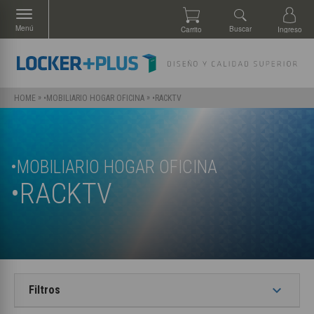
Menú
Buscar
Carrito
Ingreso
»
»
•RACKTV
HOME
•MOBILIARIO HOGAR OFICINA
•MOBILIARIO HOGAR OFICINA
•RACKTV
keyboard_arrow_down
Filtros