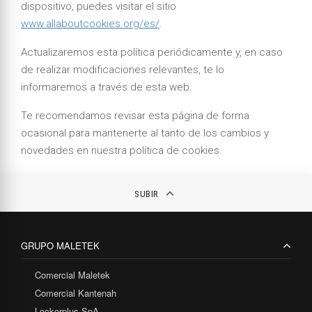
dispositivo, puedes visitar el sitio
www.allaboutcookies.org/es/
.
Actualizaremos esta política periódicamente y, en caso
de realizar modificaciones relevantes, te lo
informaremos a través de esta web.
Te recomendamos revisar esta página de forma
ocasional para mantenerte al tanto de los cambios y
novedades en nuestra política de cookies.
keyboard_arrow_up
SUBIR
GRUPO MALETEK
Comercial Maletek
Comercial Kantenah
Lockerplus SpA