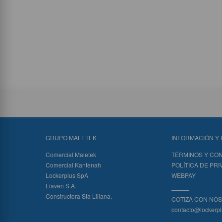
GRUPO MALETEK
INFORMACIÓN Y 
Comercial Maletek
TÉRMINOS Y CO
Comercial Kantenah
POLÍTICA DE PR
Lockerplus SpA
WEBPAY
Liaven S.A.
_____
Constructora Sta Liliana.
COTIZA CON NO
contacto@lockerpl
_____