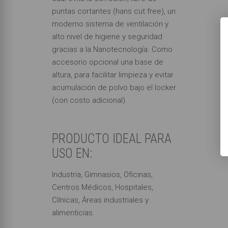
puntas cortantes (hans cut free), un
moderno sistema de ventilación y
alto nivel de higiene y seguridad
gracias a la Nanotecnología. Como
accesorio opcional una base de
altura, para facilitar limpieza y evitar
acumulación de polvo bajo el locker
(con costo adicional).
PRODUCTO IDEAL PARA
USO EN:
Industria, Gimnasios, Oficinas,
Centros Médicos, Hospitales,
Clínicas, Áreas industriales y
alimenticias.