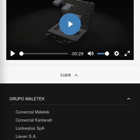
Play
-00:29
Play
Mute
Settings
Enter
fulls
keyboard_arrow_up
SUBIR
GRUPO MALETEK
Comercial Maletek
Comercial Kantenah
Lockerplus SpA
Liaven S.A.