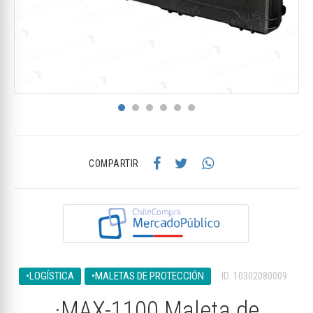
COMPARTIR
•LOGÍSTICA
•MALETAS DE PROTECCIÓN
ID: 10302080009
·MAX-1100 Maleta de