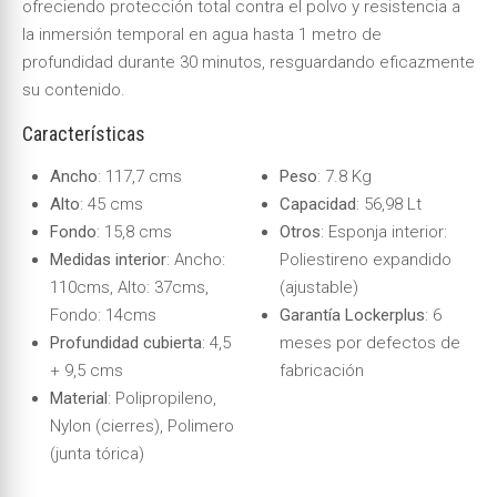
ofreciendo protección total contra el polvo y resistencia a
la inmersión temporal en agua hasta 1 metro de
profundidad durante 30 minutos, resguardando eficazmente
su contenido.
Características
Ancho
: 117,7 cms
Peso
: 7.8 Kg
Alto
: 45 cms
Capacidad
: 56,98 Lt
Fondo
: 15,8 cms
Otros
: Esponja interior:
Medidas interior
: Ancho:
Poliestireno expandido
110cms, Alto: 37cms,
(ajustable)
Fondo: 14cms
Garantía Lockerplus
: 6
Profundidad cubierta
: 4,5
meses por defectos de
+ 9,5 cms
fabricación
Material
: Polipropileno,
Nylon (cierres), Polimero
(junta tórica)