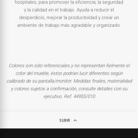
hospitales, para promover la eficiencia, la seguridad
y la calidad en el trabajo. Ayuda a reducir el
desperdicio, mejorar la productividad y crear un
ambiente de trabajo más agradable y organizado.
Colores son sólo referenciales y no representan fielmente el
color del mueble, éstos podrían lucir diferentes según
calibrado de su pantalla/monitor.
Medidas finales, materialidad
y colores sujetos a confirmación, consulte detalles con su
ejecutivo.
Ref. 44955/010
keyboard_arrow_up
SUBIR