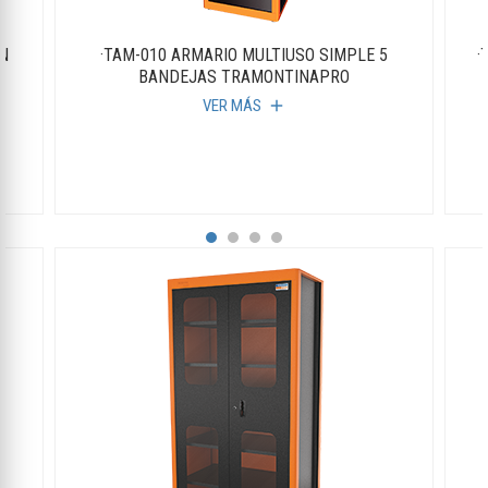
ON
·TAM-010 ARMARIO MULTIUSO SIMPLE 5
·
O
BANDEJAS TRAMONTINAPRO
VER MÁS
add