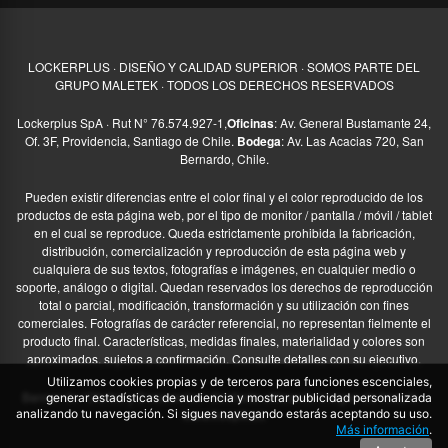
LOCKERPLUS · DISEÑO Y CALIDAD SUPERIOR · SOMOS PARTE DEL
GRUPO MALETEK · TODOS LOS DERECHOS RESERVADOS
Lockerplus SpA · Rut N° 76.574.927-1,
Oficinas
: Av. General Bustamante 24,
Of. 3F, Providencia, Santiago de Chile.
Bodega
: Av. Las Acacias 720, San
Bernardo, Chile.
Pueden existir diferencias entre el color final y el color reproducido de los
productos de esta página web, por el tipo de monitor / pantalla / móvil / tablet
en el cual se reproduce. Queda estrictamente prohibida la fabricación,
distribución, comercialización y reproducción de esta página web y
cualquiera de sus textos, fotografías e imágenes, en cualquier medio o
soporte, análogo o digital. Quedan reservados los derechos de reproducción
total o parcial, modificación, transformación y su utilización con fines
comerciales. Fotografías de carácter referencial, no representan fielmente el
producto final. Características, medidas finales, materialidad y colores son
aproximados, sujetos a confirmación. Consulte detalles con su ejecutivo.
Utilizamos cookies propias y de terceros para funciones escenciales,
Banner de “Ofertas y Descuentos” diseñado utilizando imagen de freepik –
generar estadísticas de audiencia y mostrar publicidad personalizada
www.freepik.es
analizando tu navegación. Si sigues navegando estarás aceptando su uso.
Más información
.