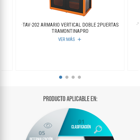
S
·TAV-202 ARMARIO VERTICAL DOBLE 2PUERTAS
·
TRAMONTINAPRO
VER MÁS
add