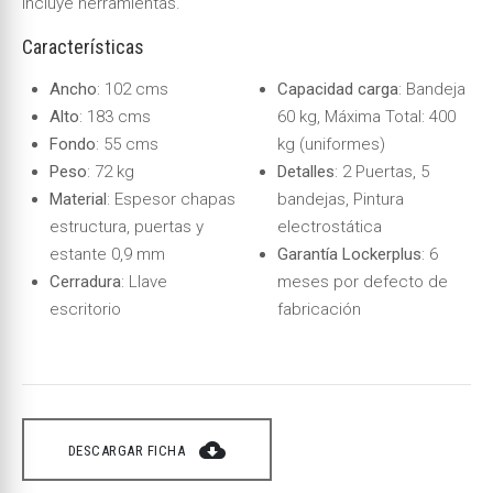
incluye herramientas.
Características
Ancho
: 102 cms
Capacidad carga
: Bandeja
Alto
: 183 cms
60 kg, Máxima Total: 400
Fondo
: 55 cms
kg (uniformes)
Peso
: 72 kg
Detalles
: 2 Puertas, 5
Material
: Espesor chapas
bandejas, Pintura
estructura, puertas y
electrostática
estante 0,9 mm
Garantía Lockerplus
: 6
Cerradura
: Llave
meses por defecto de
escritorio
fabricación
cloud_download
DESCARGAR FICHA