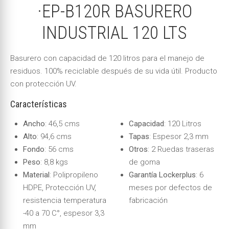
·EP-B120R BASURERO
INDUSTRIAL 120 LTS
Basurero con capacidad de 120 litros para el manejo de
residuos. 100% reciclable después de su vida útil. Producto
con protección UV.
Características
Ancho
: 46,5 cms
Capacidad
: 120 Litros
Alto
: 94,6 cms
Tapas
: Espesor 2,3 mm
Fondo
: 56 cms
Otros
: 2 Ruedas traseras
Peso
: 8,8 kgs
de goma
Material
: Polipropileno
Garantía Lockerplus
: 6
HDPE, Protección UV,
meses por defectos de
resistencia temperatura
fabricación
-40 a 70 C°, espesor 3,3
mm