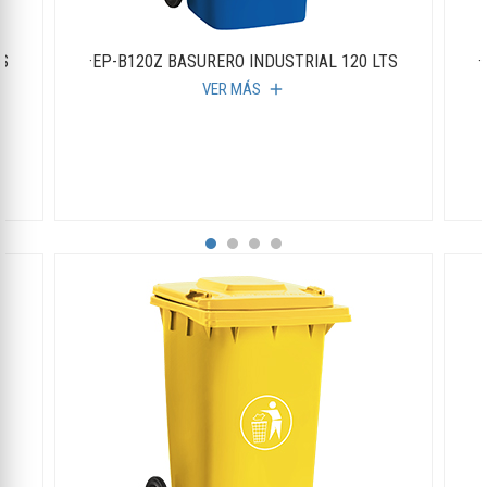
TS
·EP-B120Z BASURERO INDUSTRIAL 120 LTS
·
VER MÁS
add