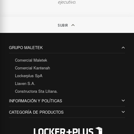
ejecutivo.
keyboard_arrow_up
SUBIR
GRUPO MALETEK
Comercial Maletek
Comercial Kantenah
Lockerplus SpA
Liaven S.A.
Constructora Sta Liliana.
INFORMACIÓN Y POLÍTICAS
CATEGORÍA DE PRODUCTOS