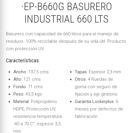
·EP-B660G BASURERO
INDUSTRIAL 660 LTS
Basurero con capacidad de 660 litros para el manejo de
residuos. 100% reciclable después de su vida útil. Producto
con protección UV.
Características
Ancho
: 137,5 cms
Tapas
: Espesor 2,3 mm
Alto
: 121 cms
Otros
: 4 Ruedas de
Fondo
: 71 cms
goma con seguro de
Peso
: 43,5 kgs
fijación y eje giratorio
Material
: Polipropileno
Garantía Lockerplus
: 6
HDPE, Protección UV,
meses por defectos de
resistencia temperatura
fabricación
-40 a 70 C°, espesor 3,3
mm