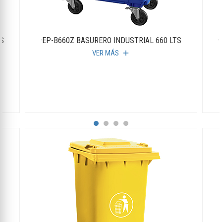
TS
·EP-B660Z BASURERO INDUSTRIAL 660 LTS
·
VER MÁS
add