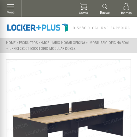
Menú
Buscar
Carrito
Ingreso
»
»
»
HOME
PRODUCTOS
•MOBILIARIO HOGAR OFICINA
•MOBILIARIO OFICINA ROAL
»
·UFFICI-2800T ESCRITORIO MODULAR DOBLE