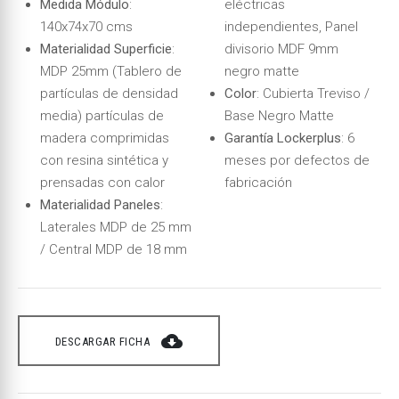
Medida Módulo
:
eléctricas
140x74x70 cms
independientes, Panel
Materialidad Superficie
:
divisorio MDF 9mm
MDP 25mm (Tablero de
negro matte
partículas de densidad
Color
: Cubierta Treviso /
media) partículas de
Base Negro Matte
madera comprimidas
Garantía Lockerplus
: 6
con resina sintética y
meses por defectos de
prensadas con calor
fabricación
Materialidad Paneles
:
Laterales MDP de 25 mm
/ Central MDP de 18 mm
cloud_download
DESCARGAR FICHA