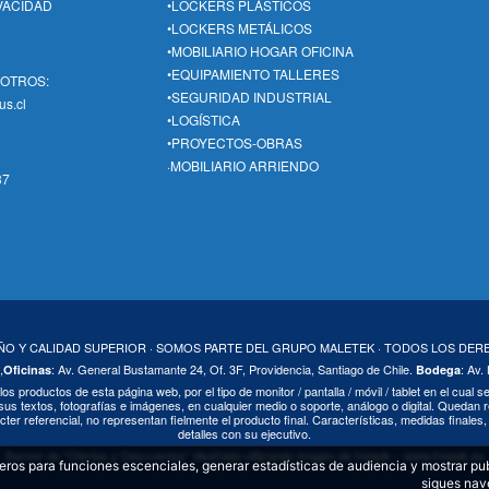
IVACIDAD
•LOCKERS PLÁSTICOS
•LOCKERS METÁLICOS
•MOBILIARIO HOGAR OFICINA
•EQUIPAMIENTO TALLERES
SOTROS:
•SEGURIDAD INDUSTRIAL
us.cl
•LOGÍSTICA
•PROYECTOS-OBRAS
·MOBILIARIO ARRIENDO
37
EÑO Y CALIDAD SUPERIOR · SOMOS PARTE DEL GRUPO MALETEK · TODOS LOS DE
,
: Av. General Bustamante 24, Of. 3F, Providencia, Santiago de Chile.
: Av.
Oficinas
Bodega
 los productos de esta página web, por el tipo de monitor / pantalla / móvil / tablet en el cual
us textos, fotografías e imágenes, en cualquier medio o soporte, análogo o digital. Quedan r
cter referencial, no representan fielmente el producto final. Características, medidas finale
detalles con su ejecutivo.
Banner de “Ofertas y Descuentos” diseñado utilizando imagen de freepik – www.freepik.es
ceros para funciones escenciales, generar estadísticas de audiencia y mostrar pu
sigues nav