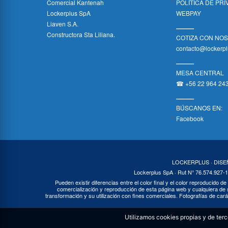
Comercial Kantenah
POLÍTICA DE PR
Lockerplus SpA
WEBPAY
Liaven S.A.
_____
Constructora Sta Liliana.
COTIZA CON NO
contacto@lockerpl
_____
MESA CENTRAL
☎ +56 22 964 24
_____
BÚSCANOS EN:
Facebook
LOCKERPLUS · DIS
Lockerplus SpA · Rut N° 76.574.927-1
Pueden existir diferencias entre el color final y el color reproducido de
comercialización y reproducción de esta página web y cualquiera de s
transformación y su utilización con fines comerciales. Fotografías de cará
Utilizamos cookies propias y de ter