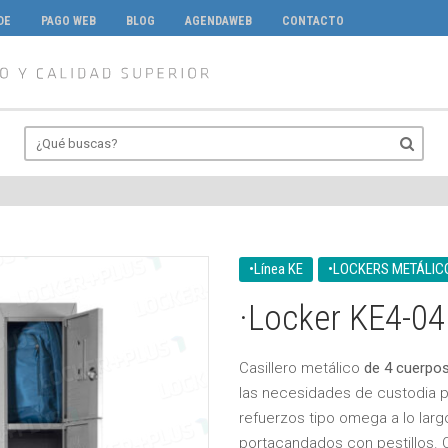
DE
PAGO WEB
BLOG
AGENDAWEB
CONTACTO
•Línea KE
•LOCKERS METÁLIC
·Locker KE4-04
Casillero metálico
de 4 cuerpos
las necesidades de custodia 
refuerzos tipo omega a lo larg
portacandados con pestillos. 