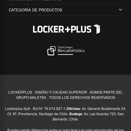
CATEGORÍA DE PRODUCTOS
LOCKERPLUS · DISEÑO Y CALIDAD SUPERIOR · SOMOS PARTE DEL
GRUPO MALETEK · TODOS LOS DERECHOS RESERVADOS
Lockerplus SpA · Rut N° 76.574.927-1,
Oficinas
: Av. General Bustamante 24,
Of. 3F, Providencia, Santiago de Chile.
Bodega
: Av. Las Acacias 720, San
Bernardo, Chile.
Pueden existir diferencias entre el color final y el color reproducido de los