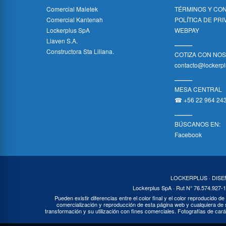
Comercial Maletek
TÉRMINOS Y CO
Comercial Kantenah
POLÍTICA DE PR
Lockerplus SpA
WEBPAY
Liaven S.A.
_____
Constructora Sta Liliana.
COTIZA CON NO
contacto@lockerpl
_____
MESA CENTRAL
☎ +56 22 964 24
_____
BÚSCANOS EN:
Facebook
LOCKERPLUS · DIS
Lockerplus SpA · Rut N° 76.574.927-1
Pueden existir diferencias entre el color final y el color reproducido de
comercialización y reproducción de esta página web y cualquiera de s
transformación y su utilización con fines comerciales. Fotografías de cará