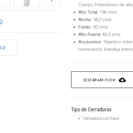
Cuerpo Poliestireno de alt
Alto Total
: 196 cms.
Ancho
: 38,2 cms.
Fondo
: 50 cms.
Alto Puerta
: 46,5 cms.
Accesorios
: Tarjetero exter
numeración, bandeja interi
cloud_download
DESCARGAR FICHA
Tipo de Cerraduras
Cerradura con llave