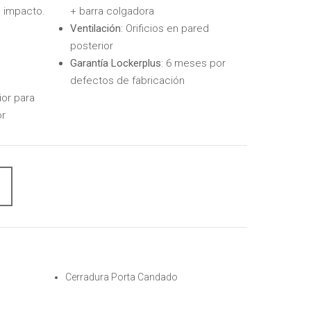
o impacto.
+ barra colgadora
Ventilación
: Orificios en pared
posterior
Garantía Lockerplus
: 6 meses por
defectos de fabricación
ior para
or
Cerradura Porta Candado