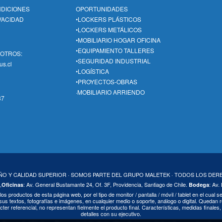
NDICIONES
OPORTUNIDADES
IVACIDAD
•LOCKERS PLÁSTICOS
•LOCKERS METÁLICOS
•MOBILIARIO HOGAR OFICINA
•EQUIPAMIENTO TALLERES
SOTROS:
•SEGURIDAD INDUSTRIAL
us.cl
•LOGÍSTICA
•PROYECTOS-OBRAS
·MOBILIARIO ARRIENDO
37
EÑO Y CALIDAD SUPERIOR · SOMOS PARTE DEL GRUPO MALETEK · TODOS LOS DE
,
: Av. General Bustamante 24, Of. 3F, Providencia, Santiago de Chile.
: Av.
Oficinas
Bodega
 los productos de esta página web, por el tipo de monitor / pantalla / móvil / tablet en el cual
us textos, fotografías e imágenes, en cualquier medio o soporte, análogo o digital. Quedan r
cter referencial, no representan fielmente el producto final. Características, medidas finale
detalles con su ejecutivo.