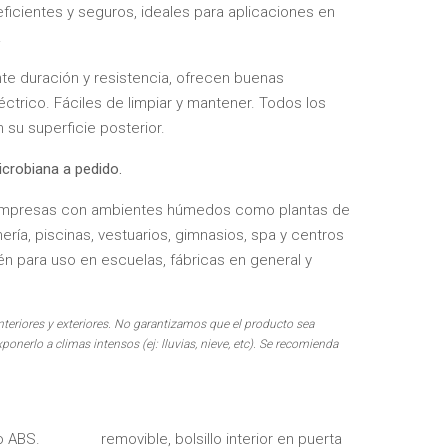
eficientes y seguros, ideales para aplicaciones en
.
e duración y resistencia, ofrecen buenas
ctrico. Fáciles de limpiar y mantener. Todos los
su superficie posterior.
icrobiana a pedido.
en empresas con ambientes húmedos como plantas de
ería, piscinas, vestuarios, gimnasios, spa y centros
n para uso en escuelas, fábricas en general y
interiores y exteriores. No garantizamos que el producto sea
xponerlo a climas intensos (ej: lluvias, nieve, etc).
Se recomienda
co ABS.
removible, bolsillo interior en puerta