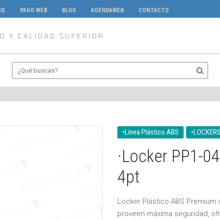
DE
PAGO WEB
BLOG
AGENDAWEB
CONTACTO
•Línea Plástico ABS
•LOCKERS
·Locker PP1-04
4pt
Locker Plástico ABS Premium
proveen máxima seguridad, ofr