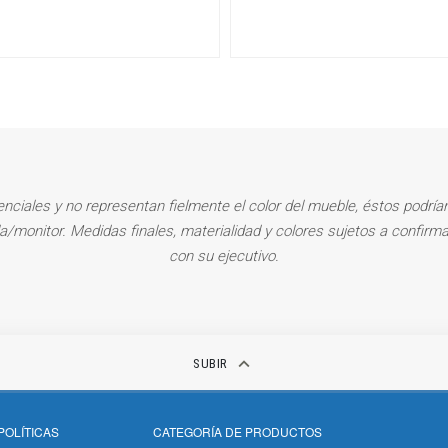
enciales y no representan fielmente el color del mueble, éstos podrían
la/monitor. Medidas finales, materialidad y colores sujetos a confirma
con su ejecutivo.
keyboard_arrow_up
SUBIR
POLÍTICAS
CATEGORÍA DE PRODUCTOS