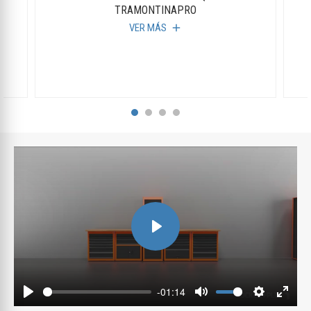
TRAMONTINAPRO
VER MÁS
add
Play
-01:14
Play
Mute
Settings
Enter