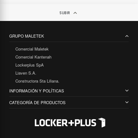
fulls
keyboard_arrow_up
SUBIR
GRUPO MALETEK
Comercial Maletek
Comercial Kantenah
Lockerplus SpA
Liaven S.A.
Constructora Sta Liliana.
INFORMACIÓN Y POLÍTICAS
CATEGORÍA DE PRODUCTOS