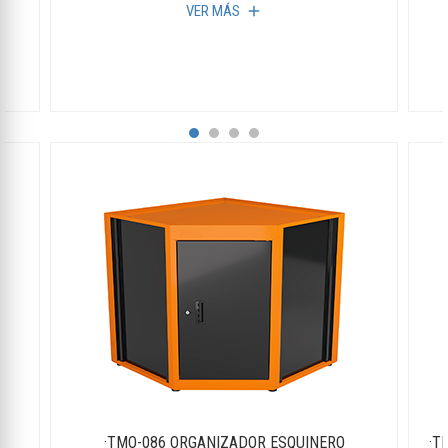
VER MÁS
add
·TMO-086 ORGANIZADOR ESQUINERO
·T