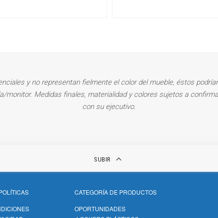
enciales y no representan fielmente el color del mueble, éstos podrían
la/monitor. Medidas finales, materialidad y colores sujetos a confirma
con su ejecutivo.
keyboard_arrow_up
SUBIR
POLÍTICAS
CATEGORÍA DE PRODUCTOS
NDICIONES
OPORTUNIDADES