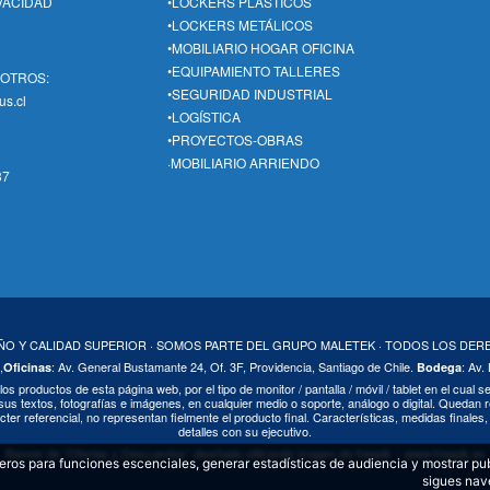
IVACIDAD
•LOCKERS PLÁSTICOS
•LOCKERS METÁLICOS
•MOBILIARIO HOGAR OFICINA
•EQUIPAMIENTO TALLERES
SOTROS:
•SEGURIDAD INDUSTRIAL
us.cl
•LOGÍSTICA
•PROYECTOS-OBRAS
·MOBILIARIO ARRIENDO
37
EÑO Y CALIDAD SUPERIOR · SOMOS PARTE DEL GRUPO MALETEK · TODOS LOS DE
,
: Av. General Bustamante 24, Of. 3F, Providencia, Santiago de Chile.
: Av.
Oficinas
Bodega
 los productos de esta página web, por el tipo de monitor / pantalla / móvil / tablet en el cual
us textos, fotografías e imágenes, en cualquier medio o soporte, análogo o digital. Quedan r
cter referencial, no representan fielmente el producto final. Características, medidas finale
detalles con su ejecutivo.
Banner de “Ofertas y Descuentos” diseñado utilizando imagen de freepik – www.freepik.es
ceros para funciones escenciales, generar estadísticas de audiencia y mostrar pu
sigues nav