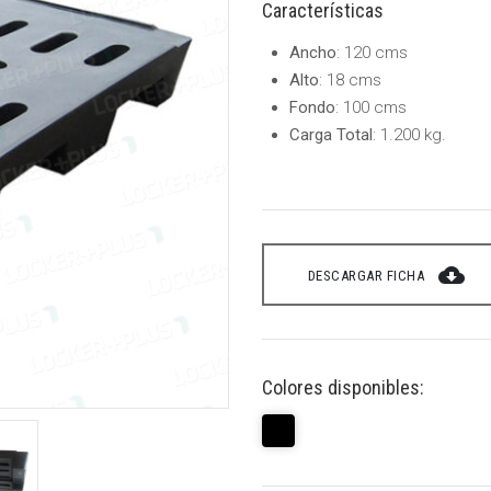
Características
Ancho
: 120 cms
Alto
: 18 cms
Fondo
: 100 cms
Carga Total
: 1.200 kg.
cloud_download
DESCARGAR FICHA
Colores disponibles: