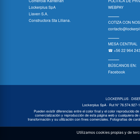
Comercial Kantenah
POLÍTICA DE PR
Lockerplus SpA
WEBPAY
Liaven S.A.
_____
Constructora Sta Liliana.
COTIZA CON NO
contacto@lockerpl
_____
MESA CENTRAL
☎ +56 22 964 24
_____
BÚSCANOS EN:
Facebook
LOCKERPLUS · DIS
Lockerplus SpA · Rut N° 76.574.927-1
Pueden existir diferencias entre el color final y el color reproducido de
comercialización y reproducción de esta página web y cualquiera de s
transformación y su utilización con fines comerciales. Fotografías de cará
Utilizamos cookies propias y de ter