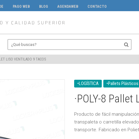
DE
PAGO WEB
BLOG
AGENDAWEB
CONTACTO
LLET LISO VENTILADO 9 TACOS
•LOGÍSTICA
•Pallets Plásticos
·POLY-8 Pallet 
Producto de fácil manipulació
transpaleta o carretilla elevad
transporte. Fabricado en Poliet