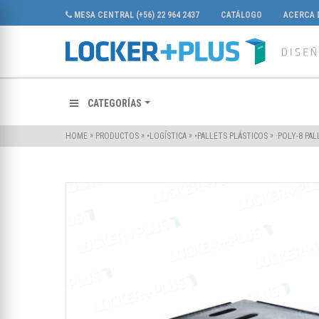
MESA CENTRAL (+56) 22 964 2437
CATÁLOGO
ACERCA 
CATEGORÍAS
»
»
»
»
·POLY-8 PA
HOME
PRODUCTOS
•LOGÍSTICA
•PALLETS PLÁSTICOS