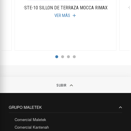
S
·STE-10 SILLON DE TERRAZA MOCCA RIMAX
·
VER MÁS
add
keyboard_arrow_up
SUBIR
GRUPO MALETEK
Comercial Maletek
Comercial Kantenah