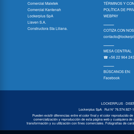
Comercial Maletek
TÉRMINOS Y CO
Comercial Kantenah
POLÍTICA DE PR
Lockerplus SpA
WEBPAY
Liaven S.A.
_____
Constructora Sta Liliana.
COTIZA CON NO
contacto@lockerpl
_____
MESA CENTRAL
☎ +56 22 964 24
_____
BÚSCANOS EN:
Facebook
LOCKERPLUS · DIS
Lockerplus SpA · Rut N° 76.574.927-1
Pueden existir diferencias entre el color final y el color reproducido de
comercialización y reproducción de esta página web y cualquiera de s
transformación y su utilización con fines comerciales. Fotografías de cará