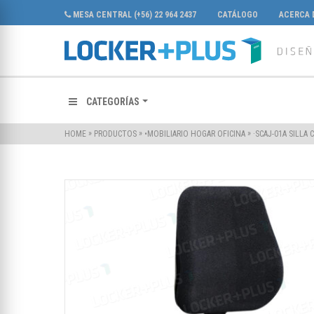
MESA CENTRAL (+56) 22 964 2437
CATÁLOGO
ACERCA 
CATEGORÍAS
»
»
»
·SCAJ-01A SILLA
HOME
PRODUCTOS
•MOBILIARIO HOGAR OFICINA