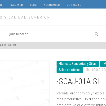
DE
PAGO WEB
BLOG
AGENDAWEB
CONTACTO
 CAJERO NEGRA
•Bancas, Banquetas y Sillas
•M
Sillas de oficina
ID: 102060100
·SCAJ-01A SI
Versátil, ergonómico y flexible
más productivo. Un diseño env
ambiente ya que ofrece múltip