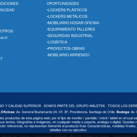
NDICIONES
OPORTUNIDADES
IVACIDAD
•LOCKERS PLÁSTICOS
•LOCKERS METÁLICOS
•MOBILIARIO HOGAR OFICINA
•EQUIPAMIENTO TALLERES
SOTROS:
•SEGURIDAD INDUSTRIAL
us.cl
•LOGÍSTICA
•PROYECTOS-OBRAS
·MOBILIARIO ARRIENDO
37
EÑO Y CALIDAD SUPERIOR · SOMOS PARTE DEL GRUPO MALETEK · TODOS LOS DE
,
: Av. General Bustamante 24, Of. 3F, Providencia, Santiago de Chile.
: Av.
Oficinas
Bodega
 los productos de esta página web, por el tipo de monitor / pantalla / móvil / tablet en el cual
us textos, fotografías e imágenes, en cualquier medio o soporte, análogo o digital. Quedan r
cter referencial, no representan fielmente el producto final. Características, medidas finale
detalles con su ejecutivo.
Banner de “Ofertas y Descuentos” diseñado utilizando imagen de freepik – www.freepik.es