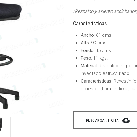
(Respaldo y asiento acolchados
Características
Ancho
: 61 cms
Alto
: 99 cms
Fondo
: 45 cms
Peso
: 11 kgs.
Material
: Respaldo en polip
inyectado estructurado
Características
: Revestimi
poliéster (fibra artificial), a
cloud_download
DESCARGAR FICHA