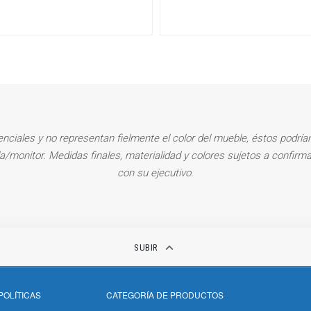
enciales y no representan fielmente el color del mueble, éstos podrían
la/monitor. Medidas finales, materialidad y colores sujetos a confirma
con su ejecutivo.
keyboard_arrow_up
SUBIR
POLÍTICAS
CATEGORÍA DE PRODUCTOS