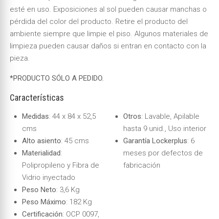
esté en uso. Exposiciones al sol pueden causar manchas o
pérdida del color del producto. Retire el producto del
ambiente siempre que limpie el piso. Algunos materiales de
limpieza pueden causar daños si entran en contacto con la
pieza.
*PRODUCTO SÓLO A PEDIDO.
Características
Medidas
: 44 x 84 x 52,5
Otros
: Lavable, Apilable
cms
hasta 9 unid., Uso interior
Alto asiento
: 45 cms
Garantía Lockerplus
: 6
Materialidad
:
meses por defectos de
Polipropileno y Fibra de
fabricación
Vidrio inyectado
Peso Neto
: 3,6 Kg
Peso Máximo
: 182 Kg
Certificación
: OCP 0097,