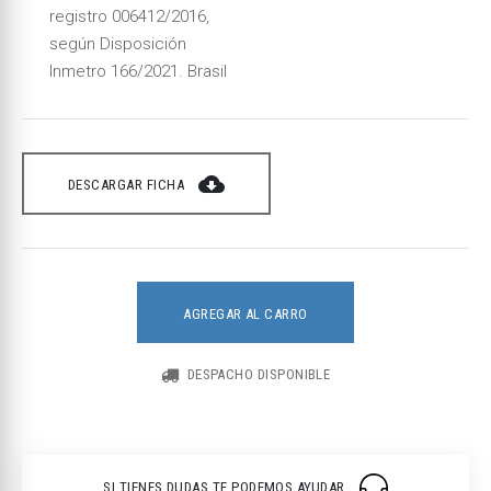
registro 006412/2016,
según Disposición
Inmetro 166/2021. Brasil
cloud_download
DESCARGAR FICHA
AGREGAR AL CARRO
DESPACHO DISPONIBLE
SI TIENES DUDAS TE PODEMOS AYUDAR