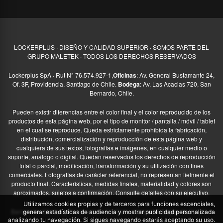
LOCKERPLUS · DISEÑO Y CALIDAD SUPERIOR · SOMOS PARTE DEL
GRUPO MALETEK · TODOS LOS DERECHOS RESERVADOS
Lockerplus SpA · Rut N° 76.574.927-1,
Oficinas
: Av. General Bustamante 24,
Of. 3F, Providencia, Santiago de Chile.
Bodega
: Av. Las Acacias 720, San
Bernardo, Chile.
Pueden existir diferencias entre el color final y el color reproducido de los
productos de esta página web, por el tipo de monitor / pantalla / móvil / tablet
en el cual se reproduce. Queda estrictamente prohibida la fabricación,
distribución, comercialización y reproducción de esta página web y
cualquiera de sus textos, fotografías e imágenes, en cualquier medio o
soporte, análogo o digital. Quedan reservados los derechos de reproducción
total o parcial, modificación, transformación y su utilización con fines
comerciales. Fotografías de carácter referencial, no representan fielmente el
producto final. Características, medidas finales, materialidad y colores son
aproximados, sujetos a confirmación. Consulte detalles con su ejecutivo.
Utilizamos cookies propias y de terceros para funciones escenciales,
Banner de “Ofertas y Descuentos” diseñado utilizando imagen de freepik –
generar estadísticas de audiencia y mostrar publicidad personalizada
analizando tu navegación. Si sigues navegando estarás aceptando su uso.
www.freepik.es