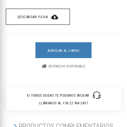
cloud_download
DESCARGAR FICHA
AGREGAR AL CARRO
DESPACHO DISPONIBLE
SI TIENES DUDAS TE PODEMOS AYUDAR
LLÁMANOS AL +56 22 964 2437
PRODUCTOS COMPLEMENTARIOS