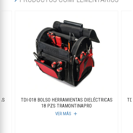
CAS
TDI-018 BOLSO HERRAMIENTAS DIELÉCTRICAS
TD
18 PZS TRAMONTINAPRO
VER MÁS
add