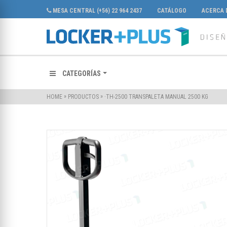
MESA CENTRAL (+56) 22 964 2437
CATÁLOGO
ACERCA 
CATEGORÍAS
»
»
·TH-2500 TRANSPALETA MANUAL 2500 KG
HOME
PRODUCTOS