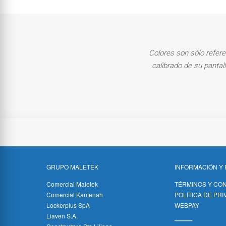
Colores son sólo refere
calibrado de su pantal
GRUPO MALETEK
INFORMACIÓN Y 
Comercial Maletek
TÉRMINOS Y CO
Comercial Kantenah
POLÍTICA DE PR
Lockerplus SpA
WEBPAY
Liaven S.A.
_____