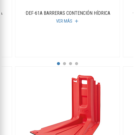
CA
·DEF-61A BARRERAS CONTENCIÓN HÍDRICA
·
VER MÁS
add