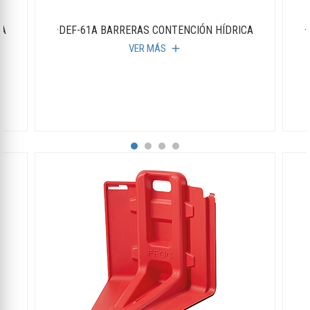
CA
·DEF-61A BARRERAS CONTENCIÓN HÍDRICA
·
VER MÁS
add