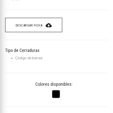
cloud_download
DESCARGAR FICHA
Tipo de Cerraduras
Código de barras
Colores disponibles: