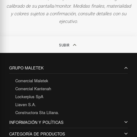
calibrado de su pantalla/monitor. Medidas finales, materialidad
y colores sujetos a confirmación, consulte detalles con su
ejecutivo.
keyboard_arrow_up
SUBIR
GRUPO MALETEK
Comercial Maletek
Comercial Kantenah
Lockerplus SpA
Liaven S.A.
Constructora Sta Liliana.
INFORMACIÓN Y POLÍTICAS
CATEGORÍA DE PRODUCTOS