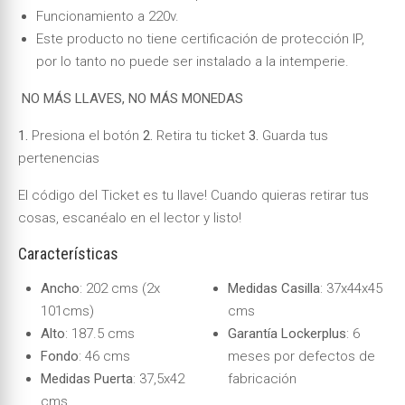
Funcionamiento a 220v.
Este producto no tiene certificación de protección IP,
por lo tanto no puede ser instalado a la intemperie.
NO MÁS LLAVES, NO MÁS MONEDAS
1.
Presiona el botón
2.
Retira tu ticket
3.
Guarda tus
pertenencias
El código del Ticket es tu llave! Cuando quieras retirar tus
cosas, escanéalo en el lector y listo!
Características
Ancho
: 202 cms (2x
Medidas Casilla
: 37x44x45
101cms)
cms
Alto
: 187.5 cms
Garantía Lockerplus
: 6
Fondo
: 46 cms
meses por defectos de
Medidas Puerta
: 37,5x42
fabricación
cms