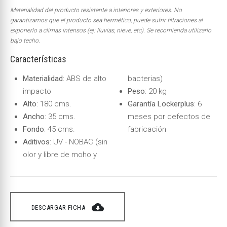
Materialidad del producto resistente a interiores y exteriores. No
garantizamos que el producto sea hermético, puede sufrir filtraciones al
exponerlo a climas intensos (ej: lluvias, nieve, etc).
Se recomienda utilizarlo
bajo techo.
Características
Materialidad
: ABS de alto
bacterias)
impacto
Peso
: 20 kg
Alto
: 180 cms.
Garantía Lockerplus
: 6
Ancho
: 35 cms.
meses por defectos de
Fondo
: 45 cms.
fabricación
Aditivos
: UV - NOBAC (sin
olor y libre de moho y
cloud_download
DESCARGAR FICHA