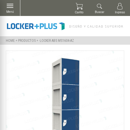
Menú
Buscar
Carrito
Ingreso
»
»
·LOCKER ABS MS1604-AZ
HOME
PRODUCTOS