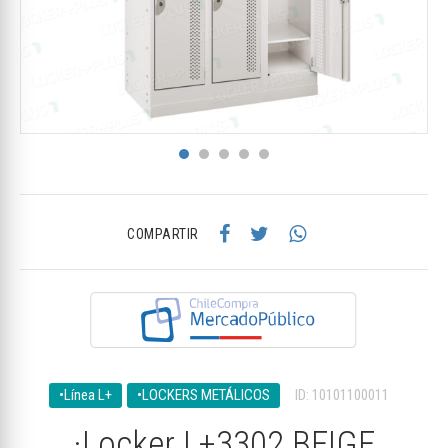
COMPARTIR
•Línea L+
•LOCKERS METÁLICOS
ID: 10101100011
·Locker L+3302 BEIGE