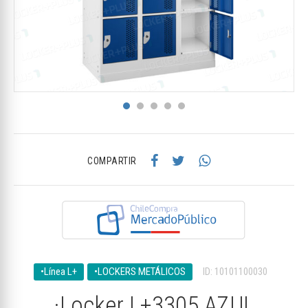
COMPARTIR
•Línea L+
•LOCKERS METÁLICOS
ID: 10101100030
·Locker L+3305 AZUL